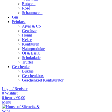
Rotwein
Rosé
Schaumwein
Gin
Feinkost
Ajvar & Co
Gewürze
Honig
Kekse
Konfitüren
Naturprodukte
Öl & Essig
Schokolade
Trüffel
Geschenke
Buklije
Geschenkbox
Geschenkset Konfigurator
Login / Register
0
Wishlist
0
items
/
€
0,00
Menu