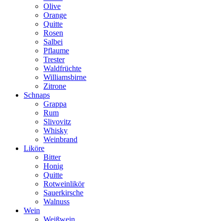
Olive
Orange
Quitte
Rosen
Salbei
Pflaume
Trester
Waldfrüchte
Williamsbirne
Zitrone
Schnaps
Grappa
Rum
Slivovitz
Whisky
Weinbrand
Liköre
Bitter
Honig
Quitte
Rotweinlikör
Sauerkirsche
Walnuss
Wein
Weißwein