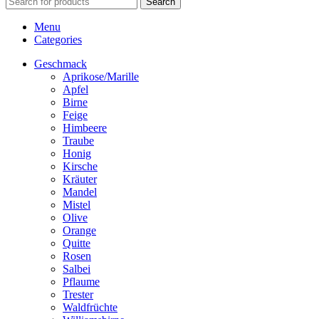
Search
Menu
Categories
Geschmack
Aprikose/Marille
Apfel
Birne
Feige
Himbeere
Traube
Honig
Kirsche
Kräuter
Mandel
Mistel
Olive
Orange
Quitte
Rosen
Salbei
Pflaume
Trester
Waldfrüchte