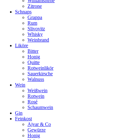
Williamsbirne
Zitrone
Schnaps
Grappa
Rum
Slivovitz
Whisky
Weinbrand
Liköre
Bitter
Honig
Quitte
Rotweinlikör
Sauerkirsche
Walnuss
Wein
Weißwein
Rotwein
Rosé
Schaumwein
Gin
Feinkost
Ajvar & Co
Gewürze
Honig