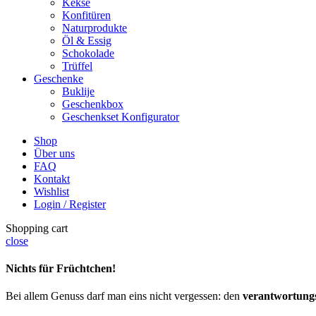
Kekse
Konfitüren
Naturprodukte
Öl & Essig
Schokolade
Trüffel
Geschenke
Buklije
Geschenkbox
Geschenkset Konfigurator
Shop
Über uns
FAQ
Kontakt
Wishlist
Login / Register
Shopping cart
close
Nichts für Früchtchen!
Bei allem Genuss darf man eins nicht vergessen: den
verantwortung