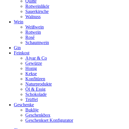
Quitte
Rotweinlikör
Sauerkirsche
Walnuss
Wein
Weißwein
Rotwein
Rosé
Schaumwein
Gin
Feinkost
Ajvar & Co
Gewürze
Honig
Kekse
Konfitüren
Naturprodukte
Öl & Essig
Schokolade
Trüffel
Geschenke
Buklije
Geschenkbox
Geschenkset Konfigurator