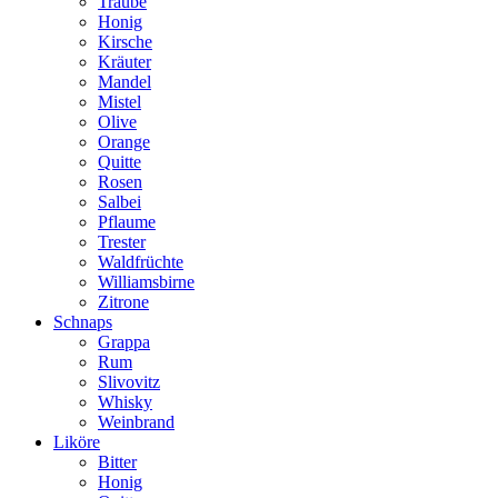
Traube
Honig
Kirsche
Kräuter
Mandel
Mistel
Olive
Orange
Quitte
Rosen
Salbei
Pflaume
Trester
Waldfrüchte
Williamsbirne
Zitrone
Schnaps
Grappa
Rum
Slivovitz
Whisky
Weinbrand
Liköre
Bitter
Honig