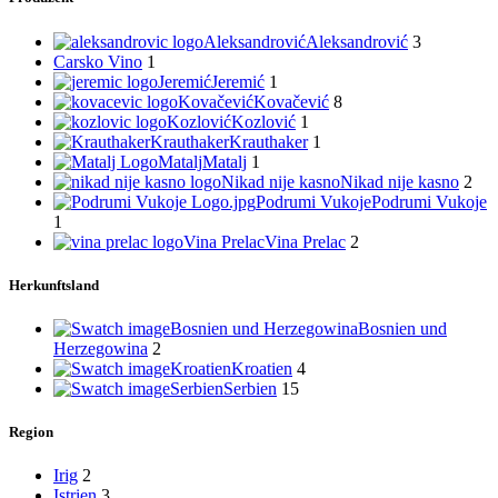
Aleksandrović
Aleksandrović
3
Carsko Vino
1
Jeremić
Jeremić
1
Kovačević
Kovačević
8
Kozlović
Kozlović
1
Krauthaker
Krauthaker
1
Matalj
Matalj
1
Nikad nije kasno
Nikad nije kasno
2
Podrumi Vukoje
Podrumi Vukoje
1
Vina Prelac
Vina Prelac
2
Herkunftsland
Bosnien und Herzegowina
Bosnien und
Herzegowina
2
Kroatien
Kroatien
4
Serbien
Serbien
15
Region
Irig
2
Istrien
3