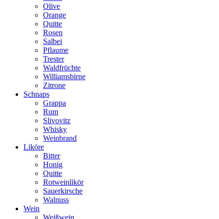
Olive
Orange
Quitte
Rosen
Salbei
Pflaume
Trester
Waldfrüchte
Williamsbirne
Zitrone
Schnaps
Grappa
Rum
Slivovitz
Whisky
Weinbrand
Liköre
Bitter
Honig
Quitte
Rotweinlikör
Sauerkirsche
Walnuss
Wein
Weißwein