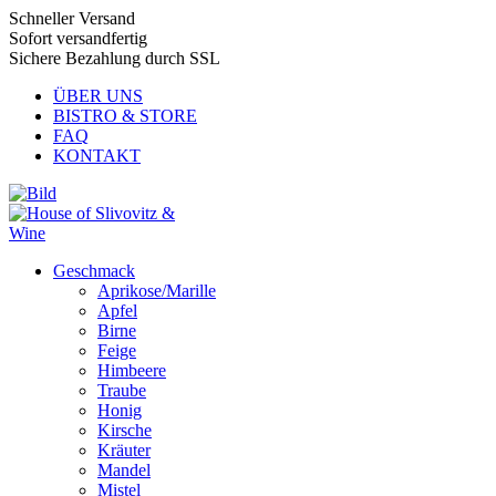
Schneller Versand
Sofort versandfertig
Sichere Bezahlung durch SSL
ÜBER UNS
BISTRO & STORE
FAQ
KONTAKT
Geschmack
Aprikose/Marille
Apfel
Birne
Feige
Himbeere
Traube
Honig
Kirsche
Kräuter
Mandel
Mistel