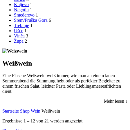
Kutjevo
1
Negotin
1
Smederevo
1
Srem/Fruška Gora
6
Trebinje
1
Ušće
1
Vinča
3
Župa
2
Weißwein
Eine Flasche Weißwein weiß immer, wie man an einem lauen
Sommerabend die Stimmung hebt oder als perfekter Begleiter zu
einem frischen Salat, leichter Pasta oder Lieblingsmeeresfrüchten
dient.
Mehr lesen ↓
Startseite
Shop
Wein
Weißwein
Ergebnisse 1 – 12 von 21 werden angezeigt