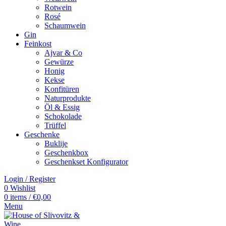
Rotwein
Rosé
Schaumwein
Gin
Feinkost
Ajvar & Co
Gewürze
Honig
Kekse
Konfitüren
Naturprodukte
Öl & Essig
Schokolade
Trüffel
Geschenke
Buklije
Geschenkbox
Geschenkset Konfigurator
Login / Register
0
Wishlist
0
items
/
€
0,00
Menu