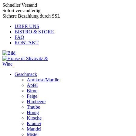
Schneller Versand
Sofort versandfertig
Sichere Bezahlung durch SSL
ÜBER UNS
BISTRO & STORE
FAQ
KONTAKT
Geschmack
Aprikose/Marille
Apfel
Birne
Feige
Himbeere
Traube
Honig
Kirsche
Kräuter
Mandel
Mistel