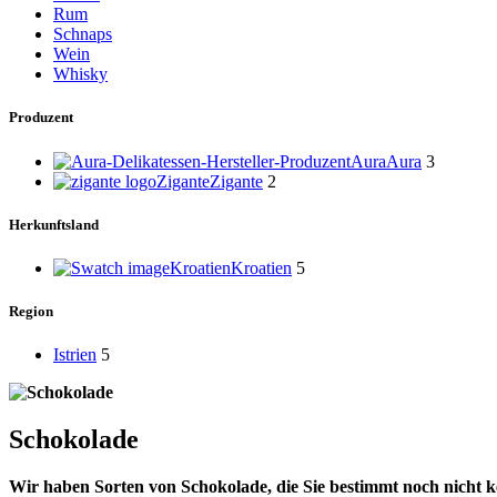
Rum
Schnaps
Wein
Whisky
Produzent
Aura
Aura
3
Zigante
Zigante
2
Herkunftsland
Kroatien
Kroatien
5
Region
Istrien
5
Schokolade
Wir haben Sorten von Schokolade, die Sie bestimmt noch nicht ke