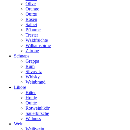
Olive
Orange
Quitte
Rosen
Salbei
Pflaume
Trester
Waldfrüchte
Williamsbirne
Zitrone
Schnaps
Grappa
Rum
Slivovitz
Whisky
Weinbrand
Liköre
Bitter
Honig
Quitte
Rotweinlikör
Sauerkirsche
Walnuss
Wein
Weißwein