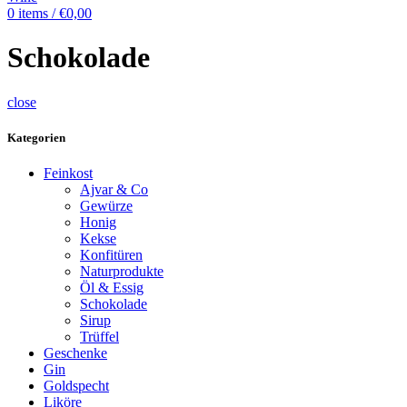
0
items
/
€
0,00
Schokolade
close
Kategorien
Feinkost
Ajvar & Co
Gewürze
Honig
Kekse
Konfitüren
Naturprodukte
Öl & Essig
Schokolade
Sirup
Trüffel
Geschenke
Gin
Goldspecht
Liköre