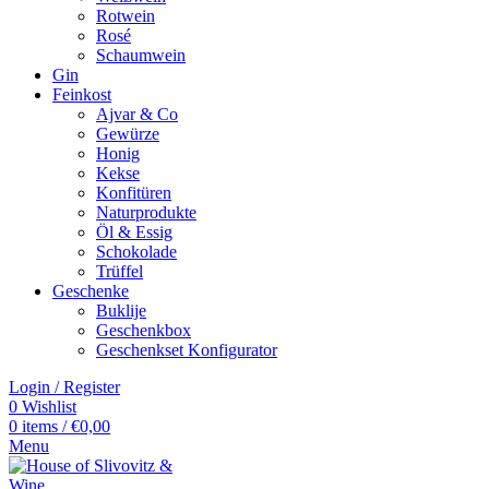
Rotwein
Rosé
Schaumwein
Gin
Feinkost
Ajvar & Co
Gewürze
Honig
Kekse
Konfitüren
Naturprodukte
Öl & Essig
Schokolade
Trüffel
Geschenke
Buklije
Geschenkbox
Geschenkset Konfigurator
Login / Register
0
Wishlist
0
items
/
€
0,00
Menu