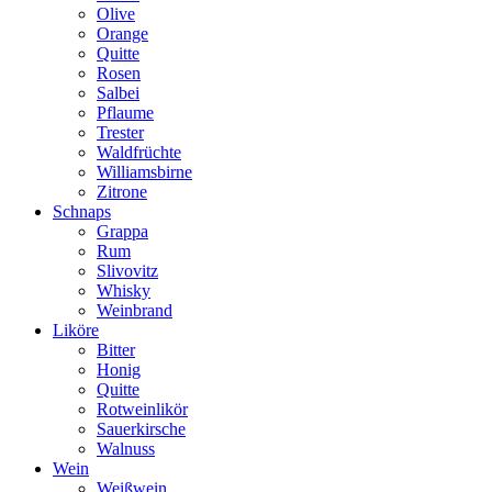
Olive
Orange
Quitte
Rosen
Salbei
Pflaume
Trester
Waldfrüchte
Williamsbirne
Zitrone
Schnaps
Grappa
Rum
Slivovitz
Whisky
Weinbrand
Liköre
Bitter
Honig
Quitte
Rotweinlikör
Sauerkirsche
Walnuss
Wein
Weißwein