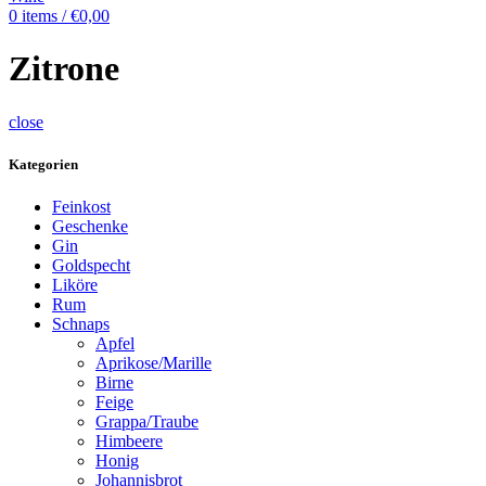
0
items
/
€
0,00
Zitrone
close
Kategorien
Feinkost
Geschenke
Gin
Goldspecht
Liköre
Rum
Schnaps
Apfel
Aprikose/Marille
Birne
Feige
Grappa/Traube
Himbeere
Honig
Johannisbrot