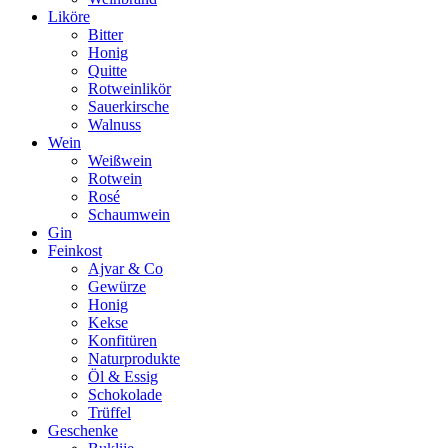
Liköre
Bitter
Honig
Quitte
Rotweinlikör
Sauerkirsche
Walnuss
Wein
Weißwein
Rotwein
Rosé
Schaumwein
Gin
Feinkost
Ajvar & Co
Gewürze
Honig
Kekse
Konfitüren
Naturprodukte
Öl & Essig
Schokolade
Trüffel
Geschenke