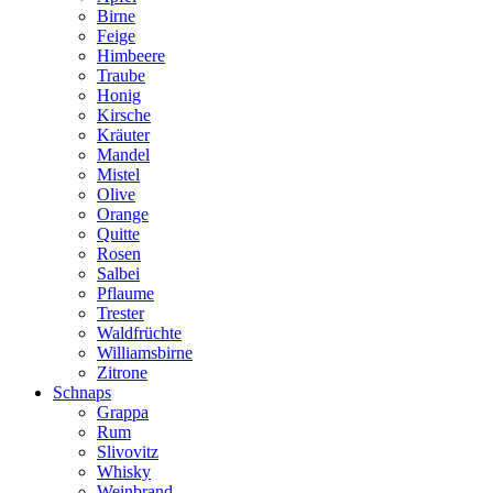
Birne
Feige
Himbeere
Traube
Honig
Kirsche
Kräuter
Mandel
Mistel
Olive
Orange
Quitte
Rosen
Salbei
Pflaume
Trester
Waldfrüchte
Williamsbirne
Zitrone
Schnaps
Grappa
Rum
Slivovitz
Whisky
Weinbrand