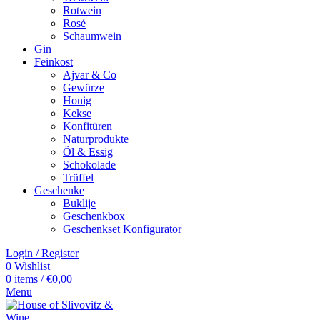
Rotwein
Rosé
Schaumwein
Gin
Feinkost
Ajvar & Co
Gewürze
Honig
Kekse
Konfitüren
Naturprodukte
Öl & Essig
Schokolade
Trüffel
Geschenke
Buklije
Geschenkbox
Geschenkset Konfigurator
Login / Register
0
Wishlist
0
items
/
€
0,00
Menu