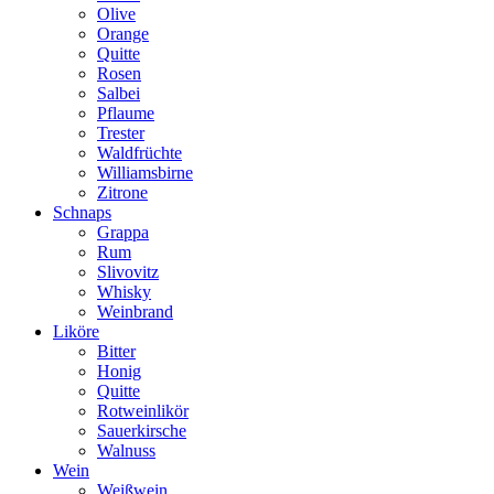
Olive
Orange
Quitte
Rosen
Salbei
Pflaume
Trester
Waldfrüchte
Williamsbirne
Zitrone
Schnaps
Grappa
Rum
Slivovitz
Whisky
Weinbrand
Liköre
Bitter
Honig
Quitte
Rotweinlikör
Sauerkirsche
Walnuss
Wein
Weißwein