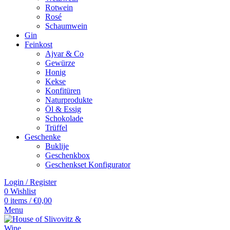
Rotwein
Rosé
Schaumwein
Gin
Feinkost
Ajvar & Co
Gewürze
Honig
Kekse
Konfitüren
Naturprodukte
Öl & Essig
Schokolade
Trüffel
Geschenke
Buklije
Geschenkbox
Geschenkset Konfigurator
Login / Register
0
Wishlist
0
items
/
€
0,00
Menu