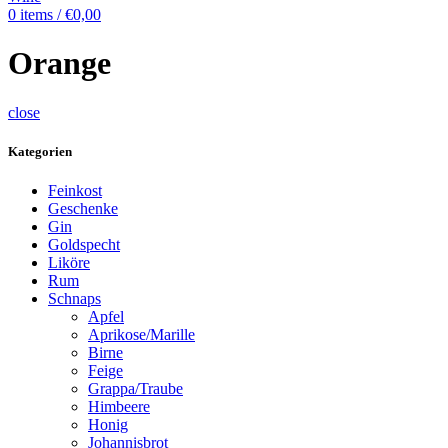
0
items
/
€
0,00
Orange
close
Kategorien
Feinkost
Geschenke
Gin
Goldspecht
Liköre
Rum
Schnaps
Apfel
Aprikose/Marille
Birne
Feige
Grappa/Traube
Himbeere
Honig
Johannisbrot