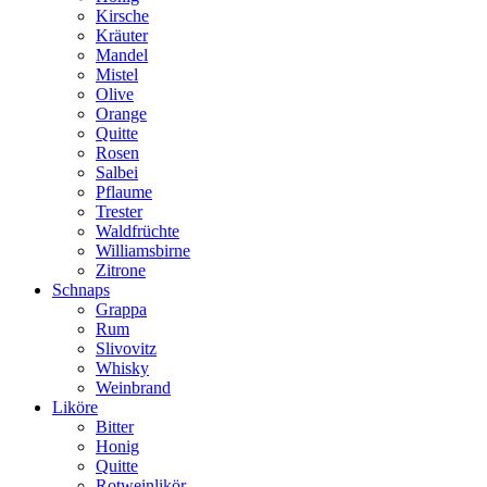
Kirsche
Kräuter
Mandel
Mistel
Olive
Orange
Quitte
Rosen
Salbei
Pflaume
Trester
Waldfrüchte
Williamsbirne
Zitrone
Schnaps
Grappa
Rum
Slivovitz
Whisky
Weinbrand
Liköre
Bitter
Honig
Quitte
Rotweinlikör