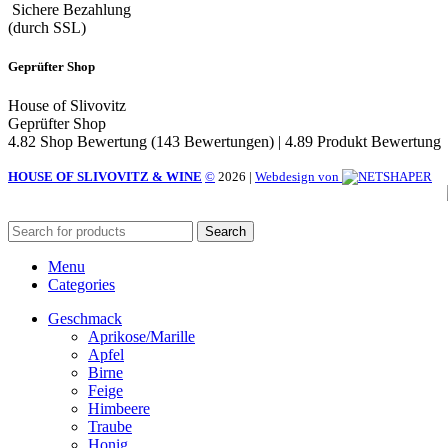
Sichere Bezahlung
(durch SSL)
Geprüfter Shop
House of Slivovitz
Geprüfter Shop
4.82 Shop Bewertung
(143 Bewertungen)
|
4.89 Produkt Bewertung
HOUSE OF SLIVOVITZ & WINE
©
2026
|
Webdesign von
Search
Menu
Categories
Geschmack
Aprikose/Marille
Apfel
Birne
Feige
Himbeere
Traube
Honig