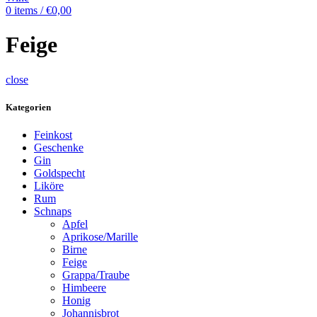
0
items
/
€
0,00
Feige
close
Kategorien
Feinkost
Geschenke
Gin
Goldspecht
Liköre
Rum
Schnaps
Apfel
Aprikose/Marille
Birne
Feige
Grappa/Traube
Himbeere
Honig
Johannisbrot