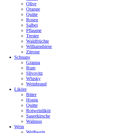
Olive
Orange
Quitte
Rosen
Salbei
Pflaume
Trester
Waldfrüchte
Williamsbirne
Zitrone
Schnaps
Grappa
Rum
Slivovitz
Whisky
Weinbrand
Liköre
Bitter
Honig
Quitte
Rotweinlikör
Sauerkirsche
Walnuss
Wein
Weißwein