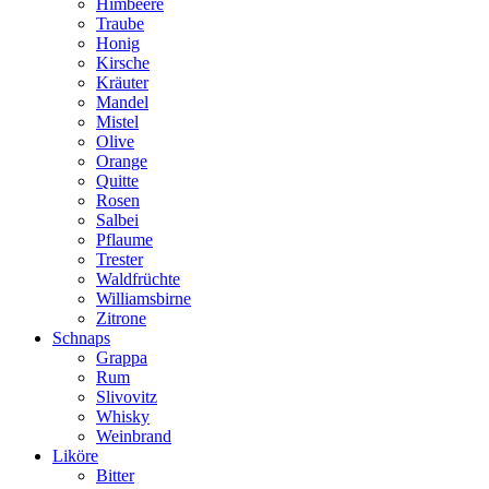
Himbeere
Traube
Honig
Kirsche
Kräuter
Mandel
Mistel
Olive
Orange
Quitte
Rosen
Salbei
Pflaume
Trester
Waldfrüchte
Williamsbirne
Zitrone
Schnaps
Grappa
Rum
Slivovitz
Whisky
Weinbrand
Liköre
Bitter