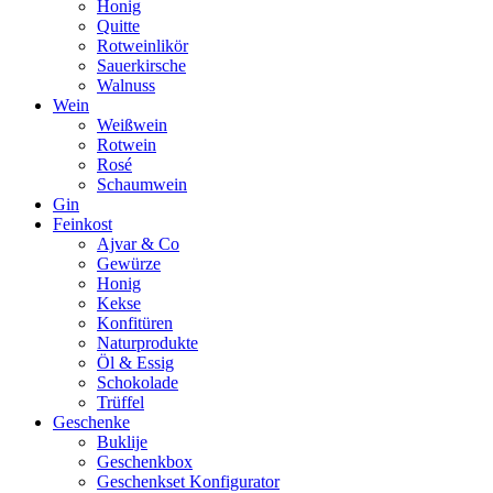
Honig
Quitte
Rotweinlikör
Sauerkirsche
Walnuss
Wein
Weißwein
Rotwein
Rosé
Schaumwein
Gin
Feinkost
Ajvar & Co
Gewürze
Honig
Kekse
Konfitüren
Naturprodukte
Öl & Essig
Schokolade
Trüffel
Geschenke
Buklije
Geschenkbox
Geschenkset Konfigurator