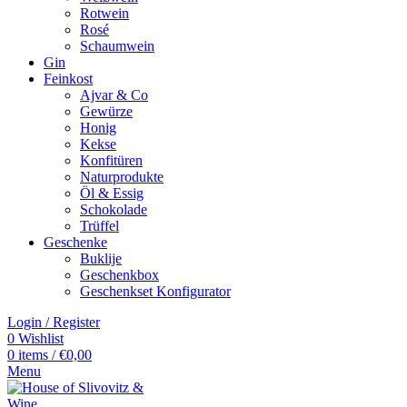
Rotwein
Rosé
Schaumwein
Gin
Feinkost
Ajvar & Co
Gewürze
Honig
Kekse
Konfitüren
Naturprodukte
Öl & Essig
Schokolade
Trüffel
Geschenke
Buklije
Geschenkbox
Geschenkset Konfigurator
Login / Register
0
Wishlist
0
items
/
€
0,00
Menu