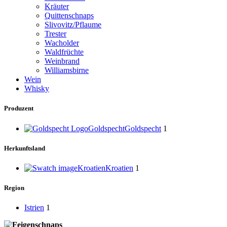
Kräuter
Quittenschnaps
Slivovitz/Pflaume
Trester
Wacholder
Waldfrüchte
Weinbrand
Williamsbirne
Wein
Whisky
Produzent
Goldspecht
Goldspecht
1
Herkunftsland
Kroatien
Kroatien
1
Region
Istrien
1