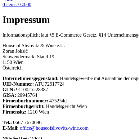
0
items
/
€
0,00
Impressum
Informationspflicht laut §5 E-Commerce Gesetz, §14 Unternehmensg
House of Slivovitz & Wine e.U.
Zoran Joksić
Schwendermarkt Stand 19
1150 Wien
Österreich
Unternehmensgegenstand:
Handelsgewerbe mit Ausnahme der regl
UID-Nummer:
ATU72517724
GLN:
9110025228387
GISA:
29945764
Firmenbuchnummer:
475254d
Firmenbuchgericht:
Handelsgericht Wien
Firmensitz:
1210 Wien
Tel.:
0667 7670696
E-Mail:
office@houseofslivovitz-wine.com
Mitglied bei:
WKO