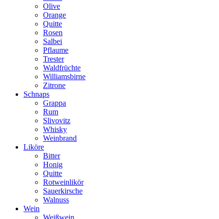
Olive
Orange
Quitte
Rosen
Salbei
Pflaume
Trester
Waldfrüchte
Williamsbirne
Zitrone
Schnaps
Grappa
Rum
Slivovitz
Whisky
Weinbrand
Liköre
Bitter
Honig
Quitte
Rotweinlikör
Sauerkirsche
Walnuss
Wein
Weißwein