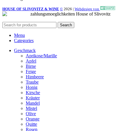
HOUSE OF SLIVOVITZ & WINE
©
2026
|
Webdesign von
Search
Menu
Categories
Geschmack
Aprikose/Marille
Apfel
Birne
Feige
Himbeere
Traube
Honig
Kirsche
Kräuter
Mandel
Mistel
Olive
Orange
Quitte
Rosen