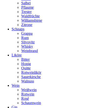
Salbei
Pflaume
Trester
Waldfrüchte
Williamsbirne
Zitrone
Schnaps
Grappa
Rum
Slivovitz
Whisky
Weinbrand
Liköre
Bitter
Honig
Quitte
Rotweinlikör
Sauerkirsche
Walnuss
Wein
Weißwein
Rotwein
Rosé
Schaumwein
Gin