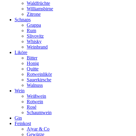
Waldfrüchte
Williamsbirne
Zitrone
Schnaps
Grappa
Rum
Slivovitz
Whisky
Weinbrand
Liköre
Bitter
Honig
Quitte
Rotweinlikör
Sauerkirsche
Walnuss
Wein
Weißwein
Rotwein
Rosé
Schaumwein
Gin
Feinkost
Ajvar & Co
Gewürze