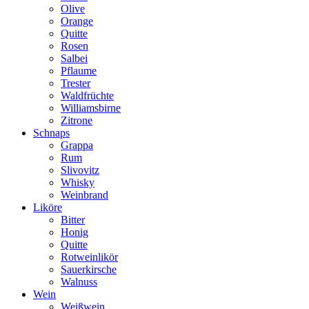
Olive
Orange
Quitte
Rosen
Salbei
Pflaume
Trester
Waldfrüchte
Williamsbirne
Zitrone
Schnaps
Grappa
Rum
Slivovitz
Whisky
Weinbrand
Liköre
Bitter
Honig
Quitte
Rotweinlikör
Sauerkirsche
Walnuss
Wein
Weißwein