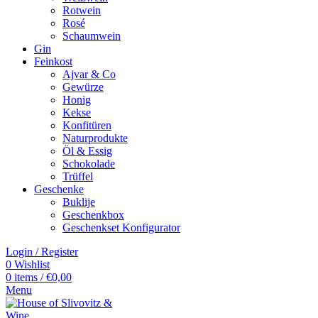
Rotwein
Rosé
Schaumwein
Gin
Feinkost
Ajvar & Co
Gewürze
Honig
Kekse
Konfitüren
Naturprodukte
Öl & Essig
Schokolade
Trüffel
Geschenke
Buklije
Geschenkbox
Geschenkset Konfigurator
Login / Register
0
Wishlist
0
items
/
€
0,00
Menu