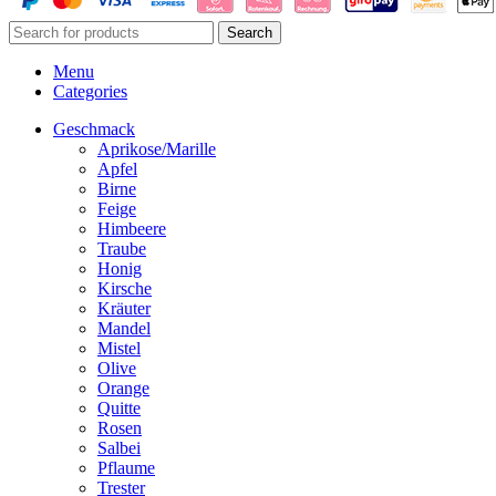
Search
Menu
Categories
Geschmack
Aprikose/Marille
Apfel
Birne
Feige
Himbeere
Traube
Honig
Kirsche
Kräuter
Mandel
Mistel
Olive
Orange
Quitte
Rosen
Salbei
Pflaume
Trester