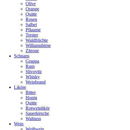
Olive
Orange
Quitte
Rosen
Salbei
Pflaume
Trester
Waldfrüchte
Williamsbirne
Zitrone
Schnaps
Grappa
Rum
Slivovitz
Whisky
Weinbrand
Liköre
Bitter
Honig
Quitte
Rotweinlikör
Sauerkirsche
Walnuss
Wein
Weißwein