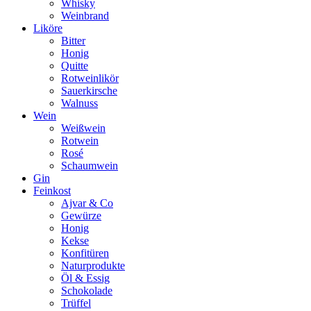
Whisky
Weinbrand
Liköre
Bitter
Honig
Quitte
Rotweinlikör
Sauerkirsche
Walnuss
Wein
Weißwein
Rotwein
Rosé
Schaumwein
Gin
Feinkost
Ajvar & Co
Gewürze
Honig
Kekse
Konfitüren
Naturprodukte
Öl & Essig
Schokolade
Trüffel