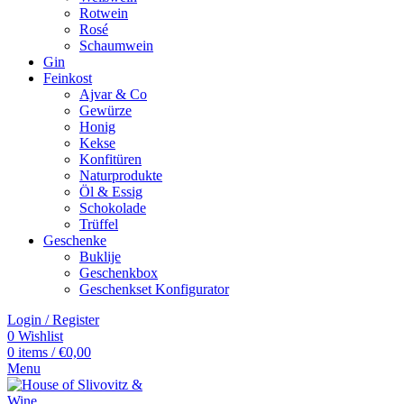
Rotwein
Rosé
Schaumwein
Gin
Feinkost
Ajvar & Co
Gewürze
Honig
Kekse
Konfitüren
Naturprodukte
Öl & Essig
Schokolade
Trüffel
Geschenke
Buklije
Geschenkbox
Geschenkset Konfigurator
Login / Register
0
Wishlist
0
items
/
€
0,00
Menu