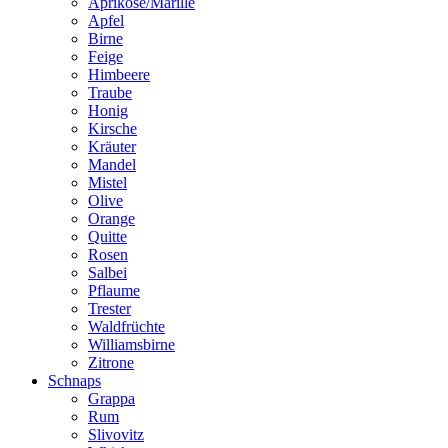
Aprikose/Marille
Apfel
Birne
Feige
Himbeere
Traube
Honig
Kirsche
Kräuter
Mandel
Mistel
Olive
Orange
Quitte
Rosen
Salbei
Pflaume
Trester
Waldfrüchte
Williamsbirne
Zitrone
Schnaps
Grappa
Rum
Slivovitz