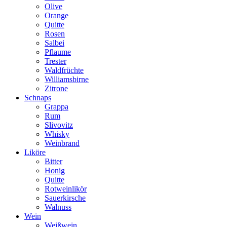
Olive
Orange
Quitte
Rosen
Salbei
Pflaume
Trester
Waldfrüchte
Williamsbirne
Zitrone
Schnaps
Grappa
Rum
Slivovitz
Whisky
Weinbrand
Liköre
Bitter
Honig
Quitte
Rotweinlikör
Sauerkirsche
Walnuss
Wein
Weißwein