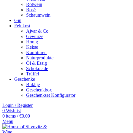
Rotwein
Rosé
Schaumwein
Gin
Feinkost
Ajvar & Co
Gewürze
Honig
Kekse
Konfitüren
Naturprodukte
Öl & Essig
Schokolade
Trüffel
Geschenke
Buklije
Geschenkbox
Geschenkset Konfigurator
Login / Register
0
Wishlist
0
items
/
€
0,00
Menu