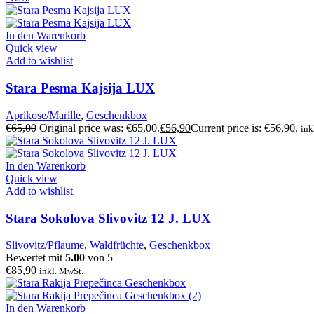
In den Warenkorb
Quick view
Add to wishlist
Stara Pesma Kajsija LUX
Aprikose/Marille
,
Geschenkbox
€
65,00
Original price was: €65,00.
€
56,90
Current price is: €56,90.
ink
In den Warenkorb
Quick view
Add to wishlist
Stara Sokolova Slivovitz 12 J. LUX
Slivovitz/Pflaume
,
Waldfrüchte
,
Geschenkbox
Bewertet mit
5.00
von 5
€
85,90
inkl. MwSt.
In den Warenkorb