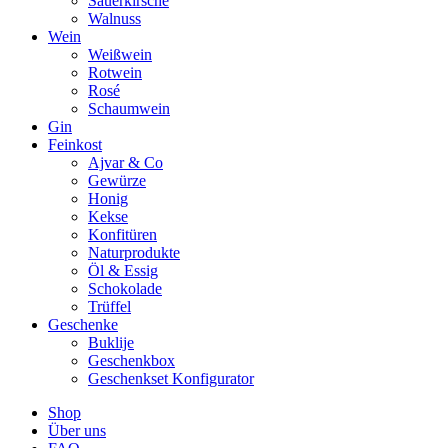
Sauerkirsche
Walnuss
Wein
Weißwein
Rotwein
Rosé
Schaumwein
Gin
Feinkost
Ajvar & Co
Gewürze
Honig
Kekse
Konfitüren
Naturprodukte
Öl & Essig
Schokolade
Trüffel
Geschenke
Buklije
Geschenkbox
Geschenkset Konfigurator
Shop
Über uns