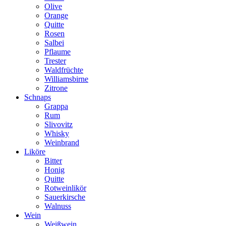
Olive
Orange
Quitte
Rosen
Salbei
Pflaume
Trester
Waldfrüchte
Williamsbirne
Zitrone
Schnaps
Grappa
Rum
Slivovitz
Whisky
Weinbrand
Liköre
Bitter
Honig
Quitte
Rotweinlikör
Sauerkirsche
Walnuss
Wein
Weißwein