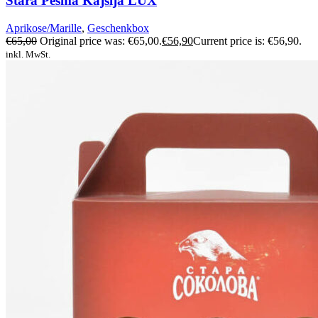
Stara Pesma Kajsija LUX
Aprikose/Marille
,
Geschenkbox
€
65,00
Original price was: €65,00.
€
56,90
Current price is: €56,90.
inkl. MwSt.