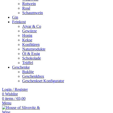
Rotwein
Rosé
Schaumwein
Gin
Feinkost
Ajvar & Co
Gewürze
Honig
Kekse
Konfitüren
Naturprodukte
Öl & Essig
Schokolade
Trüffel
Geschenke
Buklije
Geschenkbox
Geschenkset Konfigurator
Login / Register
0
Wishlist
0
items
/
€
0,00
Menu