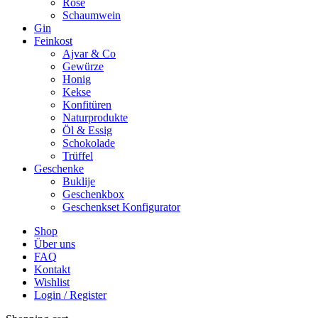
Rosé
Schaumwein
Gin
Feinkost
Ajvar & Co
Gewürze
Honig
Kekse
Konfitüren
Naturprodukte
Öl & Essig
Schokolade
Trüffel
Geschenke
Buklije
Geschenkbox
Geschenkset Konfigurator
Shop
Über uns
FAQ
Kontakt
Wishlist
Login / Register