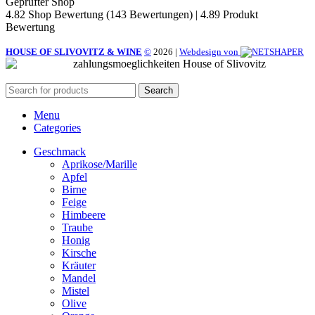
Geprüfter Shop
4.82 Shop Bewertung
(143 Bewertungen)
|
4.89 Produkt
Bewertung
HOUSE OF SLIVOVITZ & WINE
©
2026
|
Webdesign von
Search
Menu
Categories
Geschmack
Aprikose/Marille
Apfel
Birne
Feige
Himbeere
Traube
Honig
Kirsche
Kräuter
Mandel
Mistel
Olive