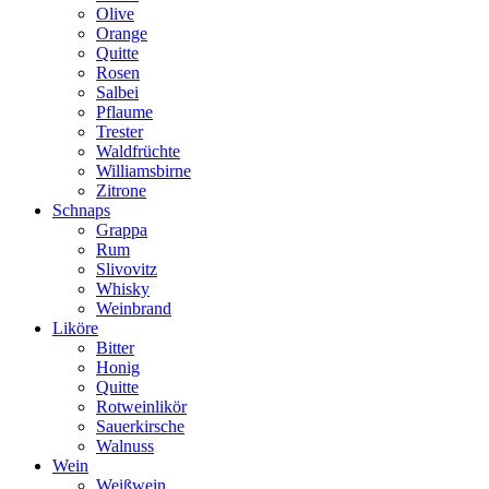
Olive
Orange
Quitte
Rosen
Salbei
Pflaume
Trester
Waldfrüchte
Williamsbirne
Zitrone
Schnaps
Grappa
Rum
Slivovitz
Whisky
Weinbrand
Liköre
Bitter
Honig
Quitte
Rotweinlikör
Sauerkirsche
Walnuss
Wein
Weißwein