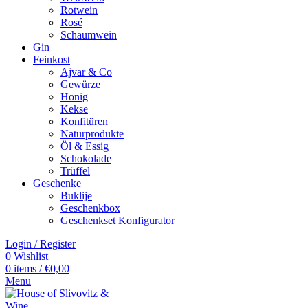
Rotwein
Rosé
Schaumwein
Gin
Feinkost
Ajvar & Co
Gewürze
Honig
Kekse
Konfitüren
Naturprodukte
Öl & Essig
Schokolade
Trüffel
Geschenke
Buklije
Geschenkbox
Geschenkset Konfigurator
Login / Register
0
Wishlist
0
items
/
€
0,00
Menu