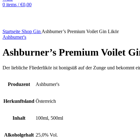
0
items
/
€
0,00
Sold out
Startseite
Shop
Gin
Ashburner’s Premium Voilet Gin Likör
Ashburner's
Ashburner’s Premium Voilet Gi
Der liebliche Fliederlikör ist honigsüß auf der Zunge und bekommt
Produzent
Ashburner's
Herkunftsland
Österreich
Inhalt
100ml, 500ml
Alkoholgehalt
25,0% Vol.