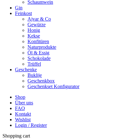
Schaumwein
Gin
Feinkost
Ajvar & Co
Gewürze
Honig
Kekse
Konfitüren
Naturprodukte
Öl & Essig
Schokolade
Trüffel
Geschenke
Buklije
Geschenkbox
Geschenkset Konfigurator
Shop
Über uns
FAQ
Kontakt
Wishlist
Login / Register
Shopping cart