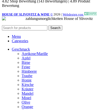
4.82 Shop Bewertung
(143 Bewertungen)
|
4.89 Produkt
Bewertung
HOUSE OF SLIVOVITZ & WINE
©
2026
|
Webdesign von
Search
Menu
Categories
Geschmack
Aprikose/Marille
Apfel
Birne
Feige
Himbeere
Traube
Honig
Kirsche
Kräuter
Mandel
Mistel
Olive
Orange