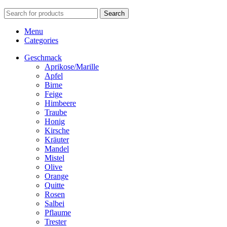
Search
Menu
Categories
Geschmack
Aprikose/Marille
Apfel
Birne
Feige
Himbeere
Traube
Honig
Kirsche
Kräuter
Mandel
Mistel
Olive
Orange
Quitte
Rosen
Salbei
Pflaume
Trester