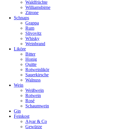
Waldfrüchte
Williamsbirne
Zitrone
Schnaps
Grappa
Rum
Slivovitz
Whisky
Weinbrand
Liköre
Bitter
Honig
Quitte
Rotweinlikör
Sauerkirsche
Walnuss
Wein
Weißwein
Rotwein
Rosé
Schaumwein
Gin
Feinkost
Ajvar & Co
Gewürze