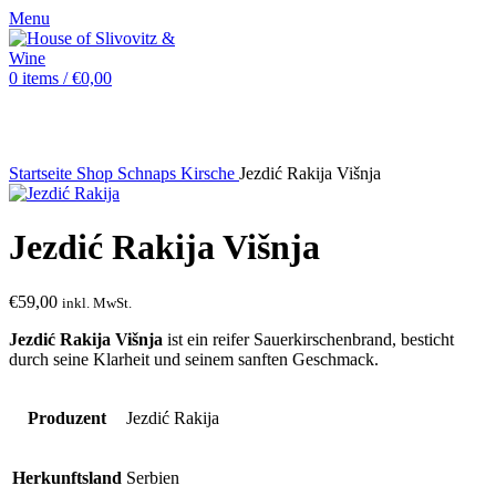
Menu
0
items
/
€
0,00
Sold out
Startseite
Shop
Schnaps
Kirsche
Jezdić Rakija Višnja
Jezdić Rakija Višnja
€
59,00
inkl. MwSt.
Jezdić Rakija Višnja
ist ein reifer Sauerkirschenbrand, besticht
durch seine Klarheit und seinem sanften Geschmack.
Produzent
Jezdić Rakija
Herkunftsland
Serbien