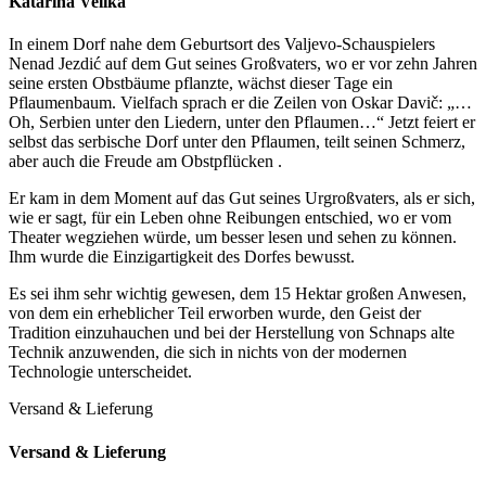
Katarina Velika
In einem Dorf nahe dem Geburtsort des Valjevo-Schauspielers
Nenad Jezdić auf dem Gut seines Großvaters, wo er vor zehn Jahren
seine ersten Obstbäume pflanzte, wächst dieser Tage ein
Pflaumenbaum. Vielfach sprach er die Zeilen von Oskar Davič: „…
Oh, Serbien unter den Liedern, unter den Pflaumen…“ Jetzt feiert er
selbst das serbische Dorf unter den Pflaumen, teilt seinen Schmerz,
aber auch die Freude am Obstpflücken .
Er kam in dem Moment auf das Gut seines Urgroßvaters, als er sich,
wie er sagt, für ein Leben ohne Reibungen entschied, wo er vom
Theater wegziehen würde, um besser lesen und sehen zu können.
Ihm wurde die Einzigartigkeit des Dorfes bewusst.
Es sei ihm sehr wichtig gewesen, dem 15 Hektar großen Anwesen,
von dem ein erheblicher Teil erworben wurde, den Geist der
Tradition einzuhauchen und bei der Herstellung von Schnaps alte
Technik anzuwenden, die sich in nichts von der modernen
Technologie unterscheidet.
Versand & Lieferung
Versand & Lieferung