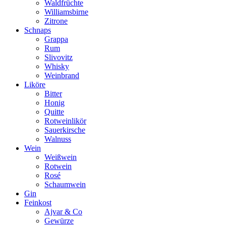
Waldfrüchte
Williamsbirne
Zitrone
Schnaps
Grappa
Rum
Slivovitz
Whisky
Weinbrand
Liköre
Bitter
Honig
Quitte
Rotweinlikör
Sauerkirsche
Walnuss
Wein
Weißwein
Rotwein
Rosé
Schaumwein
Gin
Feinkost
Ajvar & Co
Gewürze