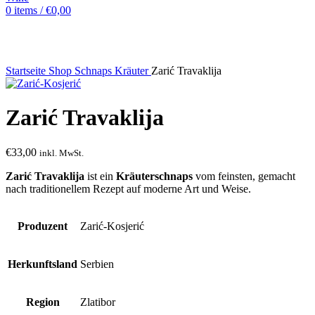
0
items
/
€
0,00
Sold out
Startseite
Shop
Schnaps
Kräuter
Zarić Travaklija
Zarić Travaklija
€
33,00
inkl. MwSt.
Zarić Travaklija
ist ein
Kräuterschnaps
vom feinsten, gemacht
nach traditionellem Rezept auf moderne Art und Weise.
Produzent
Zarić-Kosjerić
Herkunftsland
Serbien
Region
Zlatibor