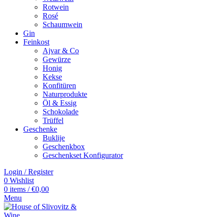
Rotwein
Rosé
Schaumwein
Gin
Feinkost
Ajvar & Co
Gewürze
Honig
Kekse
Konfitüren
Naturprodukte
Öl & Essig
Schokolade
Trüffel
Geschenke
Buklije
Geschenkbox
Geschenkset Konfigurator
Login / Register
0
Wishlist
0
items
/
€
0,00
Menu