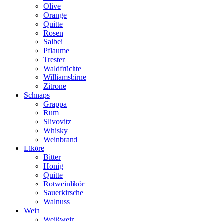
Olive
Orange
Quitte
Rosen
Salbei
Pflaume
Trester
Waldfrüchte
Williamsbirne
Zitrone
Schnaps
Grappa
Rum
Slivovitz
Whisky
Weinbrand
Liköre
Bitter
Honig
Quitte
Rotweinlikör
Sauerkirsche
Walnuss
Wein
Weißwein