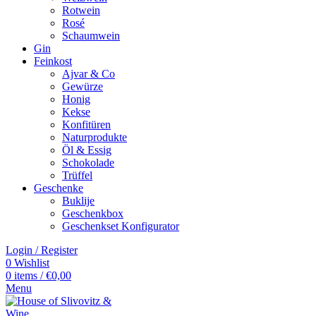
Rotwein
Rosé
Schaumwein
Gin
Feinkost
Ajvar & Co
Gewürze
Honig
Kekse
Konfitüren
Naturprodukte
Öl & Essig
Schokolade
Trüffel
Geschenke
Buklije
Geschenkbox
Geschenkset Konfigurator
Login / Register
0
Wishlist
0
items
/
€
0,00
Menu