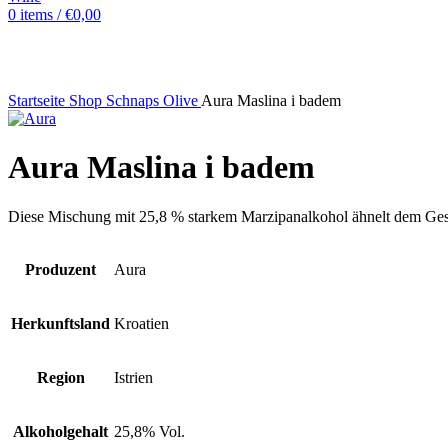
0
items
/
€
0,00
Sold out
Hot
Startseite
Shop
Schnaps
Olive
Aura Maslina i badem
Aura Maslina i badem
Diese Mischung mit 25,8 % starkem Marzipanalkohol ähnelt dem Gesc
Produzent
Aura
Herkunftsland
Kroatien
Region
Istrien
Alkoholgehalt
25,8% Vol.