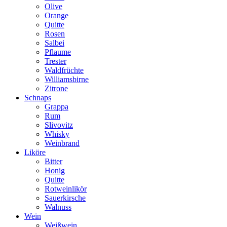
Olive
Orange
Quitte
Rosen
Salbei
Pflaume
Trester
Waldfrüchte
Williamsbirne
Zitrone
Schnaps
Grappa
Rum
Slivovitz
Whisky
Weinbrand
Liköre
Bitter
Honig
Quitte
Rotweinlikör
Sauerkirsche
Walnuss
Wein
Weißwein