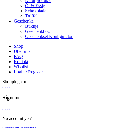
Naturprodukte
Öl & Essig
Schokolade
Trüffel
Geschenke
Buklije
Geschenkbox
Geschenkset Konfigurator
Shop
Über uns
FAQ
Kontakt
Wishlist
Login / Register
Shopping cart
close
Sign in
close
No account yet?