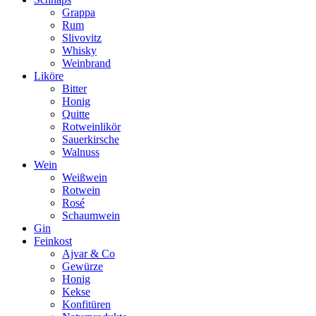
Grappa
Rum
Slivovitz
Whisky
Weinbrand
Liköre
Bitter
Honig
Quitte
Rotweinlikör
Sauerkirsche
Walnuss
Wein
Weißwein
Rotwein
Rosé
Schaumwein
Gin
Feinkost
Ajvar & Co
Gewürze
Honig
Kekse
Konfitüren