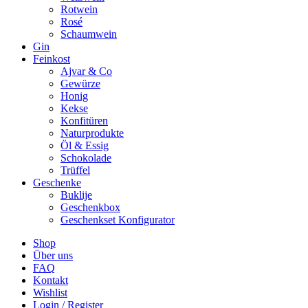
Rotwein
Rosé
Schaumwein
Gin
Feinkost
Ajvar & Co
Gewürze
Honig
Kekse
Konfitüren
Naturprodukte
Öl & Essig
Schokolade
Trüffel
Geschenke
Buklije
Geschenkbox
Geschenkset Konfigurator
Shop
Über uns
FAQ
Kontakt
Wishlist
Login / Register