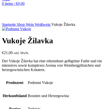
0
items
/
€
0,00
Startseite
Shop
Wein
Weißwein
Vukoje Žilavka
Vukoje Žilavka
€
21,00
inkl. MwSt.
Der Vukoje Žilavka hat eine erkennbare gelbgrüne Farbe und ein
intensives sowie komplexes Aroma von Weinbergpfirsichen und
herzegowinischen Kräutern.
Produzent
Podrumi Vukoje
Herkunftsland
Bosnien und Herzegowina
Region
Trebinje