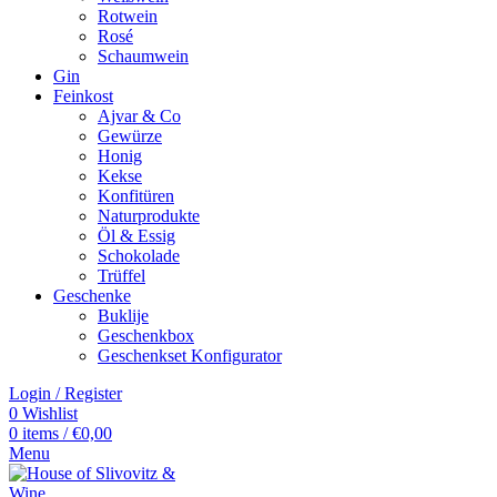
Rotwein
Rosé
Schaumwein
Gin
Feinkost
Ajvar & Co
Gewürze
Honig
Kekse
Konfitüren
Naturprodukte
Öl & Essig
Schokolade
Trüffel
Geschenke
Buklije
Geschenkbox
Geschenkset Konfigurator
Login / Register
0
Wishlist
0
items
/
€
0,00
Menu