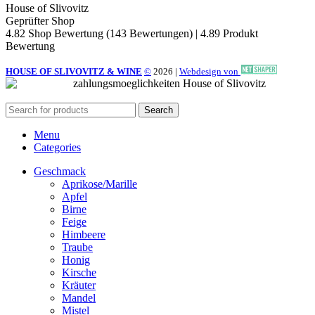
House of Slivovitz
Geprüfter Shop
4.82 Shop Bewertung
(143 Bewertungen)
|
4.89 Produkt
Bewertung
HOUSE OF SLIVOVITZ & WINE
©
2026
|
Webdesign von
Search
Menu
Categories
Geschmack
Aprikose/Marille
Apfel
Birne
Feige
Himbeere
Traube
Honig
Kirsche
Kräuter
Mandel
Mistel