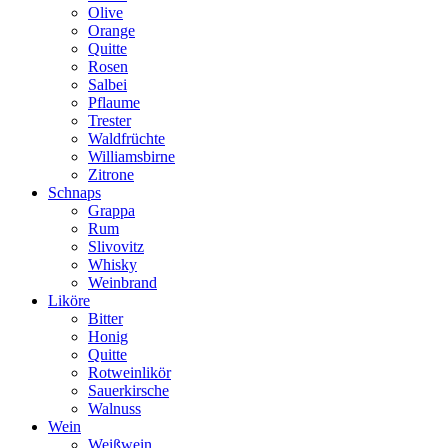
Olive
Orange
Quitte
Rosen
Salbei
Pflaume
Trester
Waldfrüchte
Williamsbirne
Zitrone
Schnaps
Grappa
Rum
Slivovitz
Whisky
Weinbrand
Liköre
Bitter
Honig
Quitte
Rotweinlikör
Sauerkirsche
Walnuss
Wein
Weißwein