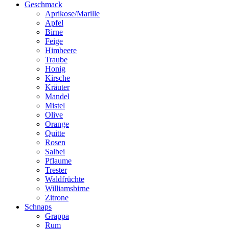
Geschmack
Aprikose/Marille
Apfel
Birne
Feige
Himbeere
Traube
Honig
Kirsche
Kräuter
Mandel
Mistel
Olive
Orange
Quitte
Rosen
Salbei
Pflaume
Trester
Waldfrüchte
Williamsbirne
Zitrone
Schnaps
Grappa
Rum