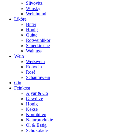
Slivovitz
Whisky
Weinbrand
Liköre
Bitter
Honig
Quitte
Rotweinlikör
Sauerkirsche
Walnuss
Wein
Weißwein
Rotwein
Rosé
Schaumwein
Gin
Feinkost
Ajvar & Co
Gewürze
Honig
Kekse
Konfitüren
Naturprodukte
Öl & Essig
Schokolade