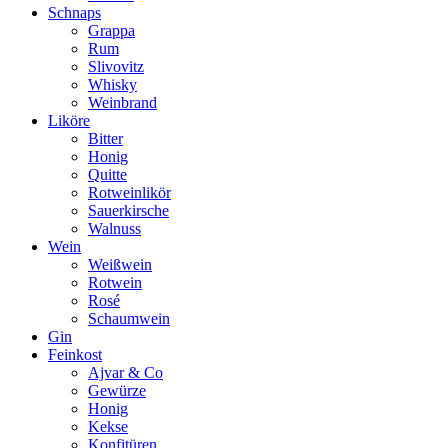
Schnaps
Grappa
Rum
Slivovitz
Whisky
Weinbrand
Liköre
Bitter
Honig
Quitte
Rotweinlikör
Sauerkirsche
Walnuss
Wein
Weißwein
Rotwein
Rosé
Schaumwein
Gin
Feinkost
Ajvar & Co
Gewürze
Honig
Kekse
Konfitüren