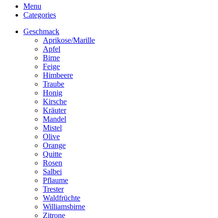
Menu
Categories
Geschmack
Aprikose/Marille
Apfel
Birne
Feige
Himbeere
Traube
Honig
Kirsche
Kräuter
Mandel
Mistel
Olive
Orange
Quitte
Rosen
Salbei
Pflaume
Trester
Waldfrüchte
Williamsbirne
Zitrone