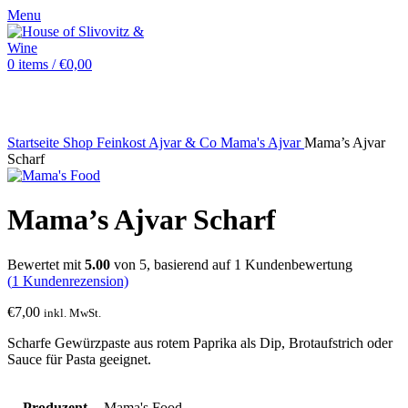
Menu
0
items
/
€
0,00
Sold out
Startseite
Shop
Feinkost
Ajvar & Co
Mama's Ajvar
Mama’s Ajvar
Scharf
Mama’s Ajvar Scharf
Bewertet mit
5.00
von 5, basierend auf
1
Kundenbewertung
(
1
Kundenrezension)
€
7,00
inkl. MwSt.
Scharfe Gewürzpaste aus rotem Paprika als Dip, Brotaufstrich oder
Sauce für Pasta geeignet.
Produzent
Mama's Food