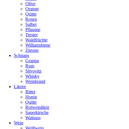
Olive
Orange
Quitte
Rosen
Salbei
Pflaume
Trester
Waldfrüchte
Williamsbirne
Zitrone
Schnaps
Grappa
Rum
Slivovitz
Whisky
Weinbrand
Liköre
Bitter
Honig
Quitte
Rotweinlikör
Sauerkirsche
Walnuss
Wein
Weißwein