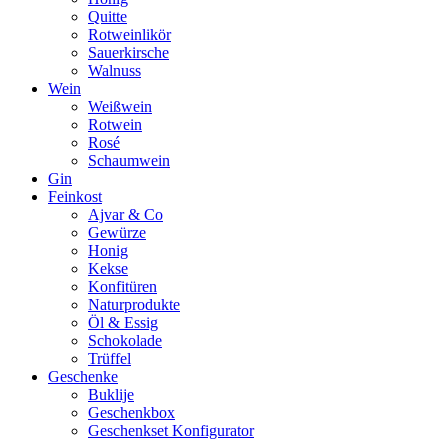
Quitte
Rotweinlikör
Sauerkirsche
Walnuss
Wein
Weißwein
Rotwein
Rosé
Schaumwein
Gin
Feinkost
Ajvar & Co
Gewürze
Honig
Kekse
Konfitüren
Naturprodukte
Öl & Essig
Schokolade
Trüffel
Geschenke
Buklije
Geschenkbox
Geschenkset Konfigurator