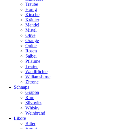
Traube
Honig
Kirsche
Kräuter
Mandel
Mistel
Olive
Orange
Quitte
Rosen
Salbei
Pflaume
Trester
Waldfrüchte
Williamsbirne
Zitrone
Schnaps
Grappa
Rum
Slivovitz
Whisky
Weinbrand
Liköre
Bitter
Honig