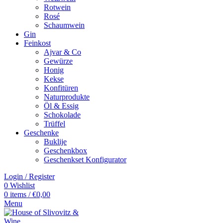
Rotwein
Rosé
Schaumwein
Gin
Feinkost
Ajvar & Co
Gewürze
Honig
Kekse
Konfitüren
Naturprodukte
Öl & Essig
Schokolade
Trüffel
Geschenke
Buklije
Geschenkbox
Geschenkset Konfigurator
Login / Register
0
Wishlist
0
items
/
€
0,00
Menu