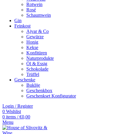
Rotwein
Rosé
Schaumwein
Gin
Feinkost
Ajvar & Co
Gewürze
Honig
Kekse
Konfitüren
Naturprodukte
Öl & Essig
Schokolade
Trüffel
Geschenke
Buklije
Geschenkbox
Geschenkset Konfigurator
Login / Register
0
Wishlist
0
items
/
€
0,00
Menu