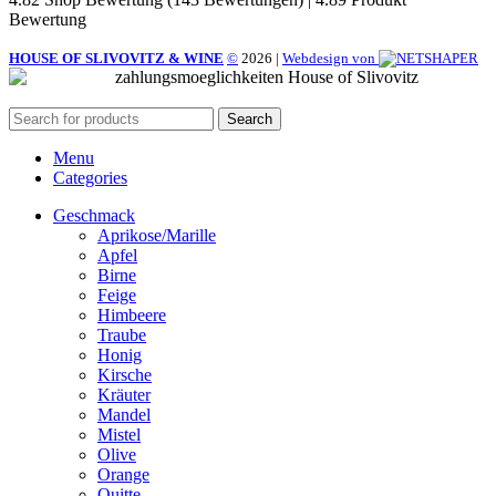
Bewertung
HOUSE OF SLIVOVITZ & WINE
©
2026
|
Webdesign von
Search
Menu
Categories
Geschmack
Aprikose/Marille
Apfel
Birne
Feige
Himbeere
Traube
Honig
Kirsche
Kräuter
Mandel
Mistel
Olive
Orange
Quitte