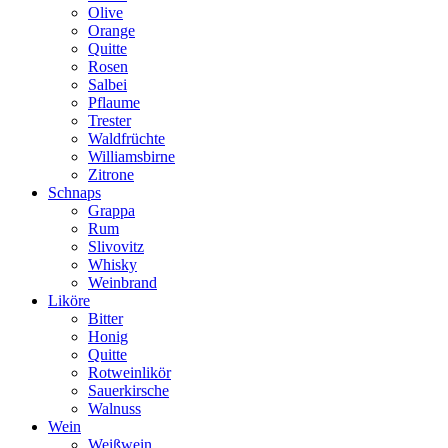
Olive
Orange
Quitte
Rosen
Salbei
Pflaume
Trester
Waldfrüchte
Williamsbirne
Zitrone
Schnaps
Grappa
Rum
Slivovitz
Whisky
Weinbrand
Liköre
Bitter
Honig
Quitte
Rotweinlikör
Sauerkirsche
Walnuss
Wein
Weißwein