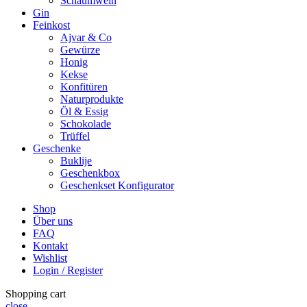
Schaumwein
Gin
Feinkost
Ajvar & Co
Gewürze
Honig
Kekse
Konfitüren
Naturprodukte
Öl & Essig
Schokolade
Trüffel
Geschenke
Buklije
Geschenkbox
Geschenkset Konfigurator
Shop
Über uns
FAQ
Kontakt
Wishlist
Login / Register
Shopping cart
close