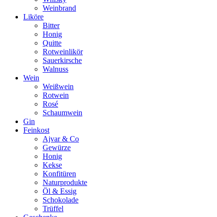
Weinbrand
Liköre
Bitter
Honig
Quitte
Rotweinlikör
Sauerkirsche
Walnuss
Wein
Weißwein
Rotwein
Rosé
Schaumwein
Gin
Feinkost
Ajvar & Co
Gewürze
Honig
Kekse
Konfitüren
Naturprodukte
Öl & Essig
Schokolade
Trüffel