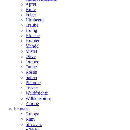
Apfel
Birne
Feige
Himbeere
Traube
Honig
Kirsche
Kräuter
Mandel
Mistel
Olive
Orange
Quitte
Rosen
Salbei
Pflaume
Trester
Waldfrüchte
Williamsbirne
Zitrone
Schnaps
Grappa
Rum
Slivovitz
Whisky