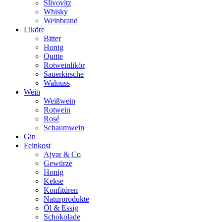
Slivovitz
Whisky
Weinbrand
Liköre
Bitter
Honig
Quitte
Rotweinlikör
Sauerkirsche
Walnuss
Wein
Weißwein
Rotwein
Rosé
Schaumwein
Gin
Feinkost
Ajvar & Co
Gewürze
Honig
Kekse
Konfitüren
Naturprodukte
Öl & Essig
Schokolade