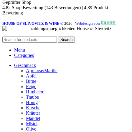
Geprüfter Shop
4.82 Shop Bewertung
(143 Bewertungen)
|
4.89 Produkt
Bewertung
HOUSE OF SLIVOVITZ & WINE
©
2026
|
Webdesign von
Search
Menu
Categories
Geschmack
Aprikose/Marille
Apfel
Birne
Feige
Himbeere
Traube
Honig
Kirsche
Kräuter
Mandel
Mistel
Olive