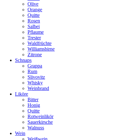
Olive
Orange
Quitte
Rosen
Salbei
Pflaume
Trester
Waldfrüchte
Williamsbirne
Zitrone
Schnaps
Grappa
Rum
Slivovitz
Whisky
Weinbrand
Liköre
Bitter
Honig
Quitte
Rotweinlikör
Sauerkirsche
Walnuss
Wein
Weißwein