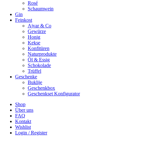
Rosé
Schaumwein
Gin
Feinkost
Ajvar & Co
Gewürze
Honig
Kekse
Konfitüren
Naturprodukte
Öl & Essig
Schokolade
Trüffel
Geschenke
Buklije
Geschenkbox
Geschenkset Konfigurator
Shop
Über uns
FAQ
Kontakt
Wishlist
Login / Register