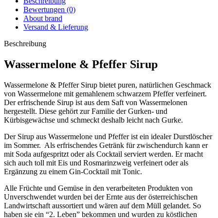
Beschreibung
Bewertungen (0)
About brand
Versand & Lieferung
Beschreibung
Wassermelone & Pfeffer Sirup
Wassermelone & Pfeffer Sirup bietet puren,
natürlichen
Geschmack
von
Wassermelone
mit
gemahlenem
schwarzem
Pfeffer
verfeinert
.
Der
erfrischende
Sirup ist
aus
dem
Saft
von
Wassermelonen
hergestellt.
Diese
gehört
zur
Familie
der
Gurken-
und
Kürbisgewächse
und
schmeckt
deshalb
leicht
nach
Gurke
.
Der Sirup aus Wassermelone und Pfeffer ist ein idealer Durstlöscher
im Sommer. Als erfrischendes Getränk für zwischendurch kann er
mit Soda aufgespritzt oder als Cocktail serviert werden. Er macht
sich auch toll mit Eis und Rosmarinzweig verfeinert oder als
Ergänzung zu einem Gin-Cocktail mit Tonic.
Alle Früchte und Gemüse in den verarbeiteten Produkten von
Unverschwendet wurden bei der Ernte aus der österreichischen
Landwirtschaft aussortiert und wären auf dem Müll gelandet. So
haben sie ein “2. Leben” bekommen und wurden zu köstlichen