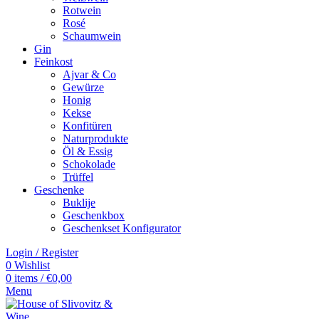
Rotwein
Rosé
Schaumwein
Gin
Feinkost
Ajvar & Co
Gewürze
Honig
Kekse
Konfitüren
Naturprodukte
Öl & Essig
Schokolade
Trüffel
Geschenke
Buklije
Geschenkbox
Geschenkset Konfigurator
Login / Register
0
Wishlist
0
items
/
€
0,00
Menu