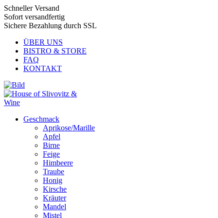
Schneller Versand
Sofort versandfertig
Sichere Bezahlung durch SSL
ÜBER UNS
BISTRO & STORE
FAQ
KONTAKT
Geschmack
Aprikose/Marille
Apfel
Birne
Feige
Himbeere
Traube
Honig
Kirsche
Kräuter
Mandel
Mistel