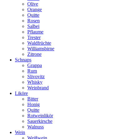
Olive
Orange
Quitte
Rosen
Salbei
Pflaume
Trester
Waldfrüchte
Williamsbirne
Zitrone
Schnaps
Grappa
Rum
Slivovitz
Whisky
Weinbrand
Liköre
Bitter
Honig
Quitte
Rotweinlikör
Sauerkirsche
Walnuss
Wein
Weißwein