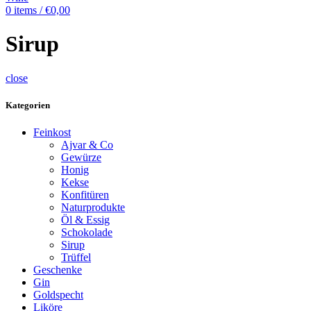
0
items
/
€
0,00
Sirup
close
Kategorien
Feinkost
Ajvar & Co
Gewürze
Honig
Kekse
Konfitüren
Naturprodukte
Öl & Essig
Schokolade
Sirup
Trüffel
Geschenke
Gin
Goldspecht
Liköre