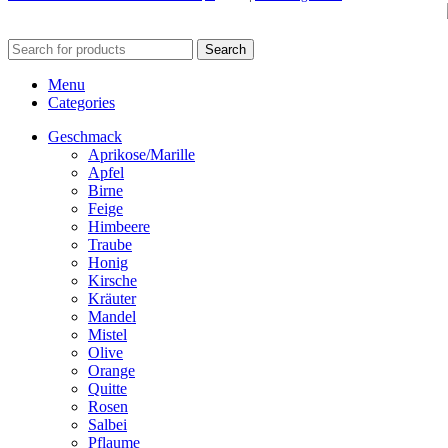
Search
Menu
Categories
Geschmack
Aprikose/Marille
Apfel
Birne
Feige
Himbeere
Traube
Honig
Kirsche
Kräuter
Mandel
Mistel
Olive
Orange
Quitte
Rosen
Salbei
Pflaume