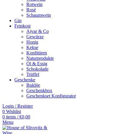
Rotwein
Rosé
Schaumwein
Gin
Feinkost
Ajvar & Co
Gewürze
Honig
Kekse
Konfitüren
Naturprodukte
Öl & Essig
Schokolade
Trüffel
Geschenke
Buklije
Geschenkbox
Geschenkset Konfigurator
Login / Register
0
Wishlist
0
items
/
€
0,00
Menu