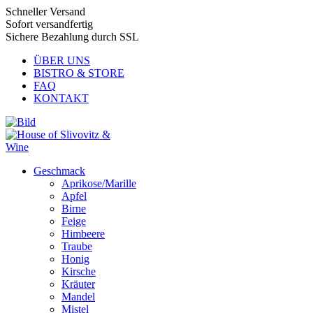
Schneller Versand
Sofort versandfertig
Sichere Bezahlung durch SSL
ÜBER UNS
BISTRO & STORE
FAQ
KONTAKT
Geschmack
Aprikose/Marille
Apfel
Birne
Feige
Himbeere
Traube
Honig
Kirsche
Kräuter
Mandel
Mistel