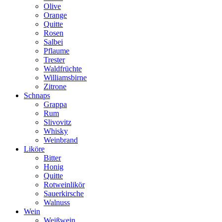
Olive
Orange
Quitte
Rosen
Salbei
Pflaume
Trester
Waldfrüchte
Williamsbirne
Zitrone
Schnaps
Grappa
Rum
Slivovitz
Whisky
Weinbrand
Liköre
Bitter
Honig
Quitte
Rotweinlikör
Sauerkirsche
Walnuss
Wein
Weißwein