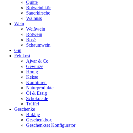
Quitte
Rotweinlikör
Sauerkirsche
Walnuss
Wein
Weißwein
Rotwein
Rosé
Schaumwein
Gin
Feinkost
Ajvar & Co
Gewürze
Honig
Kekse
Konfitüren
Naturprodukte
Öl & Essig
Schokolade
Trüffel
Geschenke
Buklije
Geschenkbox
Geschenkset Konfigurator