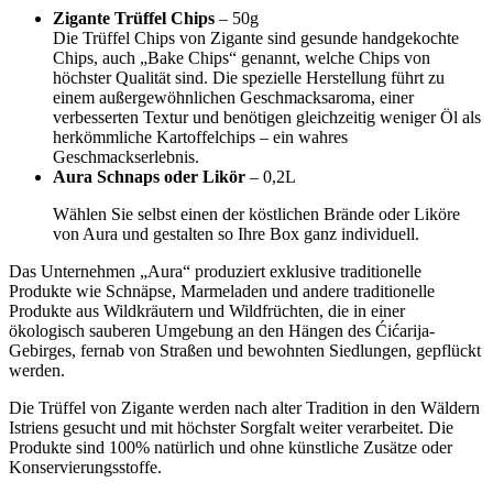
Zigante Trüffel Chips
– 50g
Die Trüffel Chips von Zigante sind gesunde handgekochte
Chips, auch „Bake Chips“ genannt, welche Chips von
höchster Qualität sind. Die spezielle Herstellung führt zu
einem außergewöhnlichen Geschmacksaroma, einer
verbesserten Textur und benötigen gleichzeitig weniger Öl als
herkömmliche Kartoffelchips – ein wahres
Geschmackserlebnis.
Aura Schnaps oder Likör
– 0,2L
Wählen Sie selbst einen der köstlichen Brände oder Liköre
von Aura und gestalten so Ihre Box ganz individuell.
Das Unternehmen „Aura“ produziert exklusive traditionelle
Produkte wie Schnäpse, Marmeladen und andere traditionelle
Produkte aus Wildkräutern und Wildfrüchten, die in einer
ökologisch sauberen Umgebung an den Hängen des Ćićarija-
Gebirges, fernab von Straßen und bewohnten Siedlungen, gepflückt
werden.
Die Trüffel von Zigante werden nach alter Tradition in den Wäldern
Istriens gesucht und mit höchster Sorgfalt weiter verarbeitet. Die
Produkte sind 100% natürlich und ohne künstliche Zusätze oder
Konservierungsstoffe.