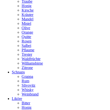
Traube
Honig
Kirsche
Kräuter
Mandel
Mistel
Olive
Orange
Quitte
Rosen
Salbei
Pflaume
Trester
Waldfrüchte
Williamsbirne
Zitrone
Schnaps
Grappa
Rum
Slivovitz
Whisky
Weinbrand
Liköre
Bitter
Honig