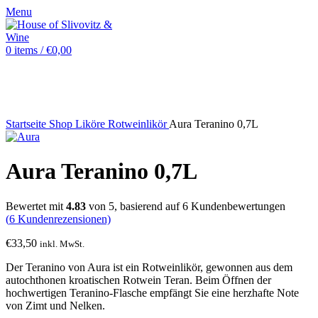
Menu
0
items
/
€
0,00
Sold out
Hot
Startseite
Shop
Liköre
Rotweinlikör
Aura Teranino 0,7L
Aura Teranino 0,7L
Bewertet mit
4.83
von 5, basierend auf
6
Kundenbewertungen
(
6
Kundenrezensionen)
€
33,50
inkl. MwSt.
Der Teranino von Aura ist ein Rotweinlikör, gewonnen aus dem
autochthonen kroatischen Rotwein Teran. Beim Öffnen der
hochwertigen Teranino-Flasche empfängt Sie eine herzhafte Note
von Zimt und Nelken.