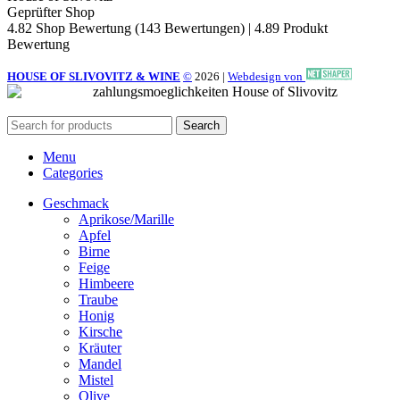
Geprüfter Shop
4.82 Shop Bewertung
(143 Bewertungen)
|
4.89 Produkt
Bewertung
HOUSE OF SLIVOVITZ & WINE
©
2026
|
Webdesign von
Search
Menu
Categories
Geschmack
Aprikose/Marille
Apfel
Birne
Feige
Himbeere
Traube
Honig
Kirsche
Kräuter
Mandel
Mistel
Olive