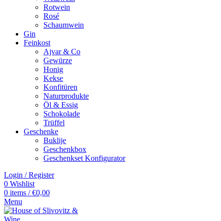
Rotwein
Rosé
Schaumwein
Gin
Feinkost
Ajvar & Co
Gewürze
Honig
Kekse
Konfitüren
Naturprodukte
Öl & Essig
Schokolade
Trüffel
Geschenke
Buklije
Geschenkbox
Geschenkset Konfigurator
Login / Register
0
Wishlist
0
items
/
€
0,00
Menu