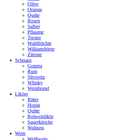
Olive
Orange
Quitte
Rosen
Salbei
Pflaume
Trester
Waldfrüchte
Williamsbirne
Zitrone
Schnaps
Grappa
Rum
Slivovitz
Whisky
Weinbrand
Liköre
Bitter
Honig
Quitte
Rotweinlikör
Sauerkirsche
Walnuss
Wein
Weißwein