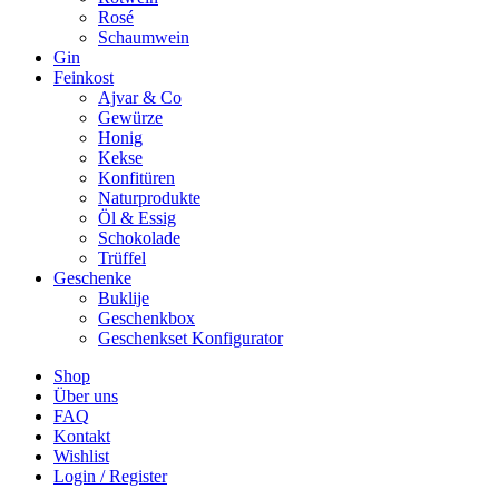
Rosé
Schaumwein
Gin
Feinkost
Ajvar & Co
Gewürze
Honig
Kekse
Konfitüren
Naturprodukte
Öl & Essig
Schokolade
Trüffel
Geschenke
Buklije
Geschenkbox
Geschenkset Konfigurator
Shop
Über uns
FAQ
Kontakt
Wishlist
Login / Register