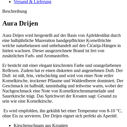
Versand & Lieferung
Beschreibung
Aura Drijen
Aura Drijen wird hergestellt auf der Basis von Apfeldestillat durch
eine halbjährliche Mazeration handgepflückter Kornelfrüchte
welche naturbelassen und unbehandelt auf den Ćićarija-Hängen in
Istrien wachsen. Dieser ausgezeichnete Brand ist frei von
zusätzlichen Farb- und Aromastoffen.
Er besticht mit einer elegant kirschroten Farbe und orangefarbenen
Reflexen. Zudem hat er einen diskreten und angenehmen Duft. Der
Duft ist süß, fein, vielschichtig und wird von einer Note reifer
Kornelkirsche, trockener Pflaume und Walderdbeere dominiert. Der
Geschmack ist halbsüß, tanninhaltig und teilweise warm, wobei der
Nachgeschmack eine Note von Kornelkirschenmarmelade und
Sauerkirsche trägt. Das Sprichwort der Kroaten sagt: Gesund zu
sein wie eine Kornelkirsche.
Es wird empfohlen, ihn gekühlt bei einer Temperatur von 8-10 °C,
ohne Eis zu servieren. Der Drijen eignet sich perfekt als Aperitif.
Kirschenschnaps aus Kroatien