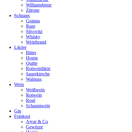
Williamsbirne
Zitrone
Schnaps
Grappa
Rum
Slivovitz
Whisky
Weinbrand
Liköre
Bitter
Honig
Quitte
Rotweinlikör
Sauerkirsche
Walnuss
Wein
Weißwein
Rotwein
Rosé
Schaumwein
Gin
Feinkost
Ajvar & Co
Gewürze