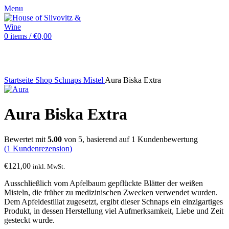
Menu
0
items
/
€
0,00
Sold out
Startseite
Shop
Schnaps
Mistel
Aura Biska Extra
Aura Biska Extra
Bewertet mit
5.00
von 5, basierend auf
1
Kundenbewertung
(
1
Kundenrezension)
€
121,00
inkl. MwSt.
Ausschließlich vom Apfelbaum gepflückte Blätter der weißen
Misteln, die früher zu medizinischen Zwecken verwendet wurden.
Dem Apfeldestillat zugesetzt, ergibt dieser Schnaps ein einzigartiges
Produkt, in dessen Herstellung viel Aufmerksamkeit, Liebe und Zeit
gesteckt wurde.