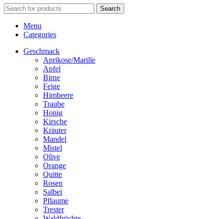
Search
Menu
Categories
Geschmack
Aprikose/Marille
Apfel
Birne
Feige
Himbeere
Traube
Honig
Kirsche
Kräuter
Mandel
Mistel
Olive
Orange
Quitte
Rosen
Salbei
Pflaume
Trester
Waldfrüchte