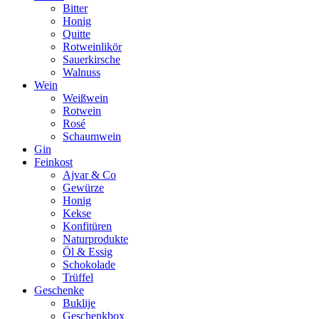
Bitter
Honig
Quitte
Rotweinlikör
Sauerkirsche
Walnuss
Wein
Weißwein
Rotwein
Rosé
Schaumwein
Gin
Feinkost
Ajvar & Co
Gewürze
Honig
Kekse
Konfitüren
Naturprodukte
Öl & Essig
Schokolade
Trüffel
Geschenke
Buklije
Geschenkbox