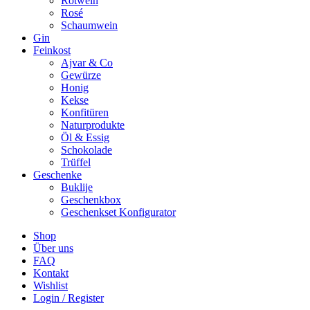
Rotwein
Rosé
Schaumwein
Gin
Feinkost
Ajvar & Co
Gewürze
Honig
Kekse
Konfitüren
Naturprodukte
Öl & Essig
Schokolade
Trüffel
Geschenke
Buklije
Geschenkbox
Geschenkset Konfigurator
Shop
Über uns
FAQ
Kontakt
Wishlist
Login / Register