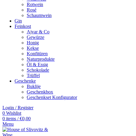
Rotwein
Rosé
Schaumwein
Gin
Feinkost
Ajvar & Co
Gewürze
Honig
Kekse
Konfitüren
Naturprodukte
Öl & Essig
Schokolade
Trüffel
Geschenke
Buklije
Geschenkbox
Geschenkset Konfigurator
Login / Register
0
Wishlist
0
items
/
€
0,00
Menu