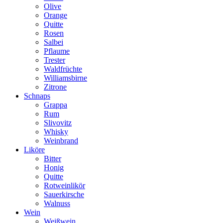
Olive
Orange
Quitte
Rosen
Salbei
Pflaume
Trester
Waldfrüchte
Williamsbirne
Zitrone
Schnaps
Grappa
Rum
Slivovitz
Whisky
Weinbrand
Liköre
Bitter
Honig
Quitte
Rotweinlikör
Sauerkirsche
Walnuss
Wein
Weißwein