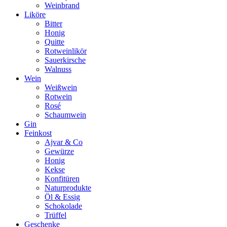
Weinbrand
Liköre
Bitter
Honig
Quitte
Rotweinlikör
Sauerkirsche
Walnuss
Wein
Weißwein
Rotwein
Rosé
Schaumwein
Gin
Feinkost
Ajvar & Co
Gewürze
Honig
Kekse
Konfitüren
Naturprodukte
Öl & Essig
Schokolade
Trüffel
Geschenke