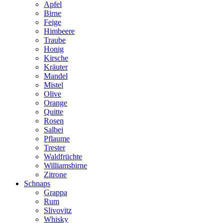
Apfel
Birne
Feige
Himbeere
Traube
Honig
Kirsche
Kräuter
Mandel
Mistel
Olive
Orange
Quitte
Rosen
Salbei
Pflaume
Trester
Waldfrüchte
Williamsbirne
Zitrone
Schnaps
Grappa
Rum
Slivovitz
Whisky